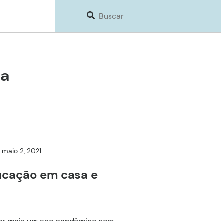
sa
maio 2, 2021
ucação em casa e
or mais um ano pandêmico com