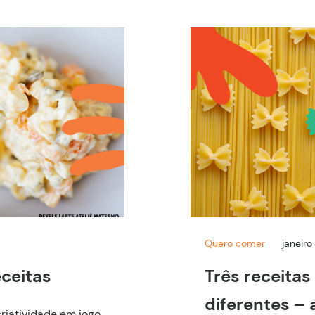
Quero comer
janeiro
eceitas
Três receita
diferentes – 
riatividade em jogo