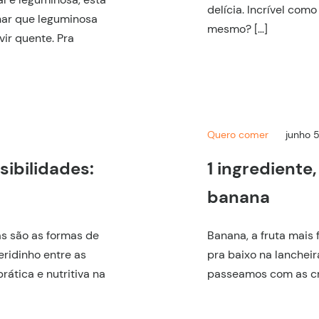
delícia. Incrível com
har que leguminosa
mesmo? […]
ir quente. Pra
Quero comer
junho 
sibilidades:
1 ingrediente
banana
tas são as formas de
Banana, a fruta mais f
ridinho entre as
pra baixo na lanchei
rática e nutritiva na
passeamos com as cr