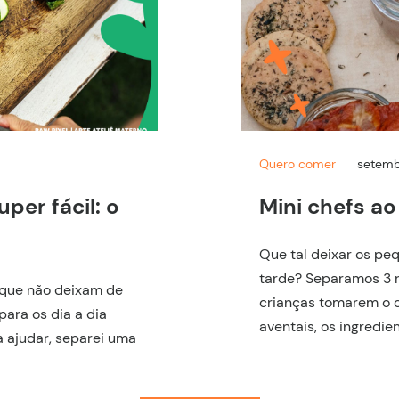
Quero comer
setemb
per fácil: o
Mini chefs a
Que tal deixar os pe
tarde? Separamos 3 r
que não deixam de
crianças tomarem o c
ara os dia a dia
aventais, os ingredien
a ajudar, separei uma