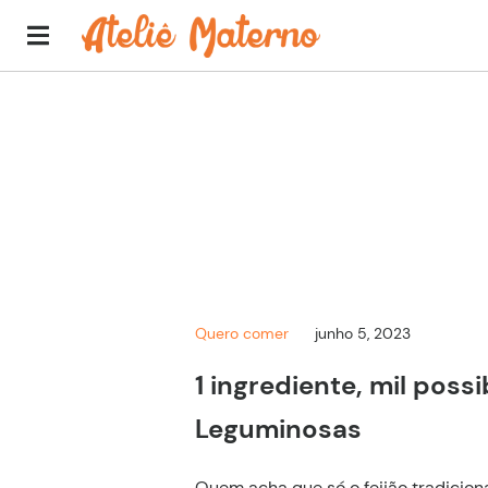
Quero comer
junho 5, 2023
1 ingrediente, mil possi
Leguminosas
Quem acha que só o feijão tradiciona