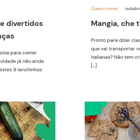
Quero comer
outubr
e divertidos
Mangia, che t
nças
Pronto para dizer cia
que vai transportar v
oisa para comer
italianas? Não tem cr
ividade já não anda
[…]
 estes 9 lanchinhos