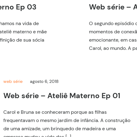
erno Ep 03
Web série – 
lhamos na vida de
O segundo episódio d
ateliê materno e mãe
momentos de conexão
finição de sua sócia
emocionante, em casa
Carol, ao mundo. A pa
web série
agosto 6, 2018
Web série – Ateliê Materno Ep 01
Carol e Bruna se conheceram porque as filhas
frequentavam o mesmo jardim de infância. A construção
de uma amizade, um brinquedo de madeira e uma
empresa mudou a vida das […]