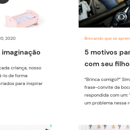
20, 2020
Brincando que se apre
a imaginação
5 motivos par
com seu filho
 cada criança, nosso
á-lo de forma
“Brinca comigo?” Sim
riados para inspirar
frase-convite da boca
respondida com um: “s
um problema nessa r