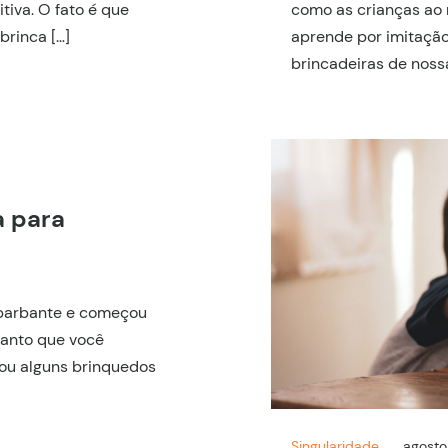
itiva. O fato é que
como as crianças ao
brinca […]
aprende por imitação,
brincadeiras de noss
a para
 barbante e começou
canto que você
tou alguns brinquedos
Singularidade
agosto