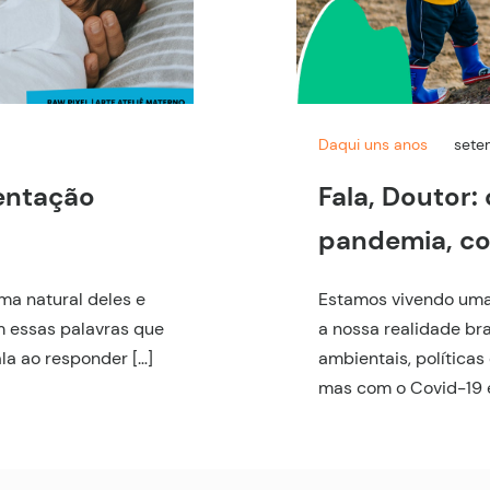
Daqui uns anos
sete
entação
Fala, Doutor:
pandemia, co
ma natural deles e
Estamos vivendo uma
m essas palavras que
a nossa realidade bra
ala ao responder […]
ambientais, políticas
mas com o Covid-19 e