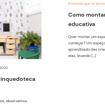
Brincando que se apre
Como montar
educativa
Quer montar um espa
começar? Um espaço i
aprendizado das cria
elas, levando […]
 2020
rinquedoteca
mos, observemos