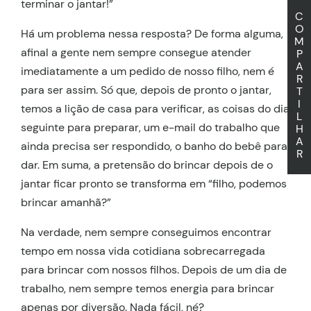
terminar o jantar!”
C
O
Há um problema nessa resposta? De forma alguma,
M
afinal a gente nem sempre consegue atender
P
A
imediatamente a um pedido de nosso filho, nem é
R
para ser assim. Só que, depois de pronto o jantar,
T
I
temos a lição de casa para verificar, as coisas do dia
L
seguinte para preparar, um e-mail do trabalho que
H
A
ainda precisa ser respondido, o banho do bebê para
R
dar. Em suma, a pretensão do brincar depois de o
jantar ficar pronto se transforma em “filho, podemos
brincar amanhã?”
Na verdade, nem sempre conseguimos encontrar
tempo em nossa vida cotidiana sobrecarregada
para brincar com nossos filhos. Depois de um dia de
trabalho, nem sempre temos energia para brincar
apenas por diversão. Nada fácil, né?