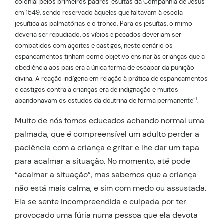
colonial pelos primeiros padres jesuítas da Companhia de Jesus
em 1549, sendo reservado àqueles que faltavam à escola
jesuítica as palmatórias e o tronco. Para os jesuítas, o mimo
deveria ser repudiado, os vícios e pecados deveriam ser
combatidos com açoites e castigos, neste cenário os
espancamentos tinham como objetivo ensinar às crianças que a
obediência aos pais era a única forma de escapar da punição
divina. A reação indígena em relação à prática de espancamentos
e castigos contra a crianças era de indignação e muitos
1
abandonavam os estudos da doutrina de forma permanente”
.
Muito de nós fomos educados achando normal uma
palmada, que é compreensível um adulto perder a
paciência com a criança e gritar e lhe dar um tapa
para acalmar a situação. No momento, até pode
“acalmar a situação”, mas sabemos que a criança
não está mais calma, e sim com medo ou assustada.
Ela se sente incompreendida e culpada por ter
provocado uma fúria numa pessoa que ela devota