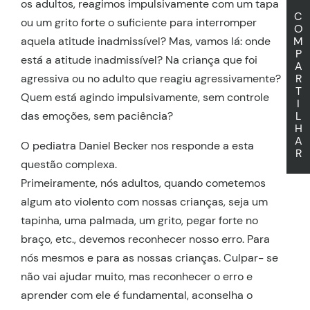
os adultos, reagimos impulsivamente com um tapa
C
ou um grito forte o suficiente para interromper
O
aquela atitude inadmissível? Mas, vamos lá: onde
M
P
está a atitude inadmissível? Na criança que foi
A
agressiva ou no adulto que reagiu agressivamente?
R
T
Quem está agindo impulsivamente, sem controle
I
das emoções, sem paciência?
L
H
A
O pediatra Daniel Becker nos responde a esta
R
questão complexa.
Primeiramente, nós adultos, quando cometemos
algum ato violento com nossas crianças, seja um
tapinha, uma palmada, um grito, pegar forte no
braço, etc., devemos reconhecer nosso erro. Para
nós mesmos e para as nossas crianças. Culpar- se
não vai ajudar muito, mas reconhecer o erro e
aprender com ele é fundamental, aconselha o