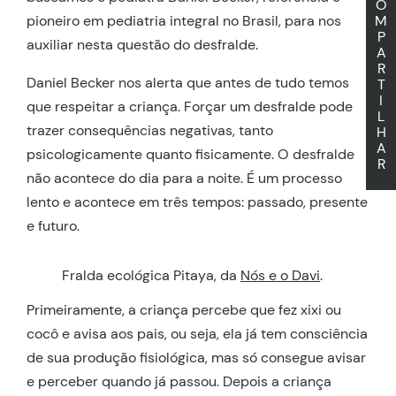
O
pioneiro em pediatria integral no Brasil, para nos
M
P
auxiliar nesta questão do desfralde.
A
R
Daniel Becker nos alerta que antes de tudo temos
T
I
que respeitar a criança. Forçar um desfralde pode
L
trazer consequências negativas, tanto
H
A
psicologicamente quanto fisicamente. O desfralde
R
não acontece do dia para a noite. É um processo
lento e acontece em três tempos: passado, presente
e futuro.
Fralda ecológica Pitaya, da
Nós e o Davi
.
Primeiramente, a criança percebe que fez xixi ou
cocô e avisa aos pais, ou seja, ela já tem consciência
de sua produção fisiológica, mas só consegue avisar
e perceber quando já passou. Depois a criança