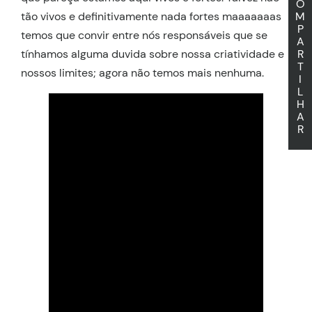
O
tão vivos e definitivamente nada fortes maaaaaaas
M
P
temos que convir entre nós responsáveis que se
A
tínhamos alguma duvida sobre nossa criatividade e
R
T
nossos limites; agora não temos mais nenhuma.
I
L
H
A
R