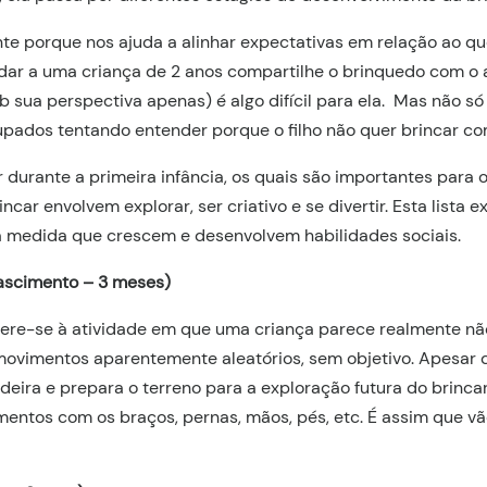
te porque nos ajuda a alinhar expectativas em relação ao qu
ar a uma criança de 2 anos compartilhe o brinquedo com o 
b sua perspectiva apenas) é algo difícil para ela. Mas não s
upados tentando entender porque o filho não quer brincar co
r durante a primeira infância, os quais são importantes para
incar envolvem explorar, ser criativo e se divertir. Esta lista 
 medida que crescem e desenvolvem habilidades sociais.
ascimento – 3 meses)
ere-se à atividade em que uma criança parece realmente não
ovimentos aparentemente aleatórios, sem objetivo. Apesar d
eira e prepara o terreno para a exploração futura do brincar
entos com os braços, pernas, mãos, pés, etc. É assim que 