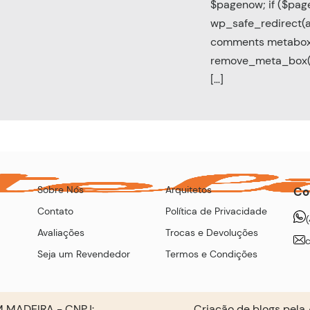
$pagenow; if ($pag
wp_safe_redirect(ad
comments metabox
remove_meta_box(
[…]
Sobre Nós
Arquitetos
Co
Contato
Política de Privacidade
Avaliações
Trocas e Devoluções
Seja um Revendedor
Termos e Condições
 MADEIRA - CNPJ:
Criação de blogs pela