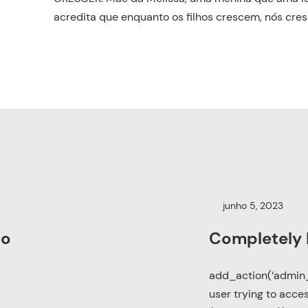
acredita que enquanto os filhos crescem, nós cr
junho 5, 2023
co
Completely
add_action(‘admin_in
user trying to acc