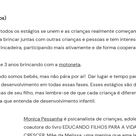
os)
 todos os estágios se unem e as crianças realmente começam 
brincar juntas com outras crianças e pessoas e tem interes
rincadeira, participando mais ativamente e de forma coopera
 de 3 anos brincando com a
motoneta
.
do somos bebês, mas não pára por aí! Dar lugar e tempo para
u desenvolvimento em todas essas fases. Esses estágios são d
as de seu filho, mas lembre-se de que cada criança é diferen
 que entenda de desenvolvimento infantil.
Monica Pessanha
é psicanalista de crianças, adol
coautora do livro EDUCANDO FILHOS PARA A VIDA e
CRESCER. Mãe da Melissa, uma menina que ama ler