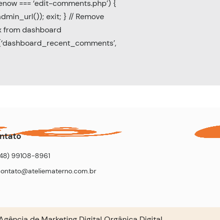
enow === ‘edit-comments.php’) {
min_url()); exit; } // Remove
 from dashboard
‘dashboard_recent_comments’,
ntato
(48) 99108-8961
contato@ateliematerno.com.br
Agência de Marketing Digital
Orgânica Digital