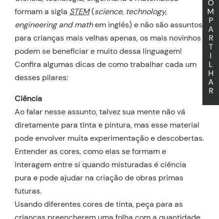
O
formam a sigla
STEM
(
science, technology,
M
P
engineering and math
em inglês) e não são assuntos
A
para crianças mais velhas apenas, os mais novinhos
R
T
podem se beneficiar e muito dessa linguagem!
I
Confira algumas dicas de como trabalhar cada um
L
H
desses pilares:
A
R
Ciência
Ao falar nesse assunto, talvez sua mente não vá
diretamente para tinta e pintura, mas esse material
pode envolver muita experimentação e descobertas.
Entender as cores, como elas se formam e
interagem entre si quando misturadas é ciência
pura e pode ajudar na criação de obras primas
futuras.
Usando diferentes cores de tinta, peça para as
crianças preencherem uma folha com a quantidade