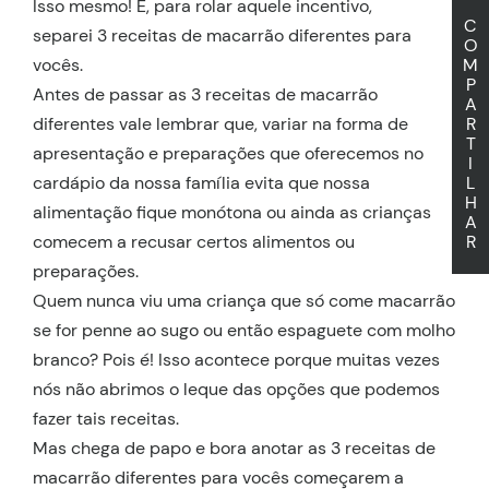
Isso mesmo! E, para rolar aquele incentivo,
C
separei 3 receitas de macarrão diferentes para
O
vocês.
M
P
Antes de passar as 3 receitas de macarrão
A
diferentes vale lembrar que, variar na forma de
R
T
apresentação e preparações que oferecemos no
I
cardápio da nossa família evita que nossa
L
H
alimentação fique monótona ou ainda as crianças
A
comecem a recusar certos alimentos ou
R
preparações.
Quem nunca viu uma criança que só come macarrão
se for penne ao sugo ou então espaguete com molho
branco? Pois é! Isso acontece porque muitas vezes
nós não abrimos o leque das opções que podemos
fazer tais receitas.
Mas chega de papo e bora anotar as 3 receitas de
macarrão diferentes para vocês começarem a