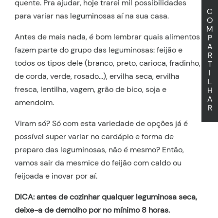
quente. Pra ajudar, hoje trarei mil possibilidades
C
para variar nas leguminosas aí na sua casa.
O
M
Antes de mais nada, é bom lembrar quais alimentos
P
A
fazem parte do grupo das leguminosas: feijão e
R
todos os tipos dele (branco, preto, carioca, fradinho,
T
I
de corda, verde, rosado…), ervilha seca, ervilha
L
fresca, lentilha, vagem, grão de bico, soja e
H
A
amendoim.
R
Viram só? Só com esta variedade de opções já é
possível super variar no cardápio e forma de
preparo das leguminosas, não é mesmo? Então,
vamos sair da mesmice do feijão com caldo ou
feijoada e inovar por aí.
DICA: antes de cozinhar qualquer leguminosa seca,
deixe-a de demolho por no mínimo 8 horas.