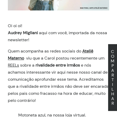
Oi oi oi!
Audrey Migliani
aqui com você, importada da nossa
newsletter!
Quem acompanha as redes sociais do
Ateliê
C
O
Materno
viu que a Carol postou recentemente um
M
REELs
sobre a
rivalidade entre irmãos
e nós
P
A
achamos interessante vir aqui nesse nosso canal de
R
comunicação aprofundar esse tema. Acreditamos
T
I
que a rivalidade entre irmãos não deve ser encarada
L
pelos pais como fracasso na hora de educar, muito
H
A
pelo contrário!
R
Motoneta azul, na nossa loja virtual.