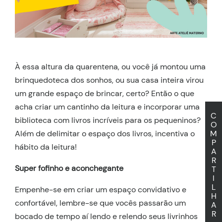
À essa altura da quarentena, ou você já montou uma
brinquedoteca dos sonhos, ou sua casa inteira virou
um grande espaço de brincar, certo? Então o que
acha criar um cantinho da leitura e incorporar uma
C
biblioteca com livros incríveis para os pequeninos?
O
Além de delimitar o espaço dos livros, incentiva o
M
P
hábito da leitura!
A
R
Super fofinho e aconchegante
T
I
L
Empenhe-se em criar um espaço convidativo e
H
confortável, lembre-se que vocês passarão um
A
R
bocado de tempo aí lendo e relendo seus livrinhos