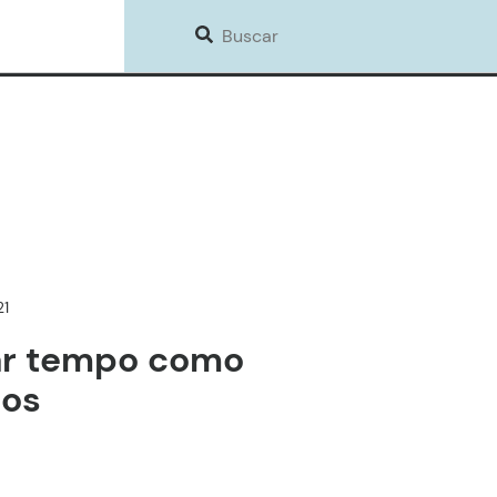
21
r tempo como
hos