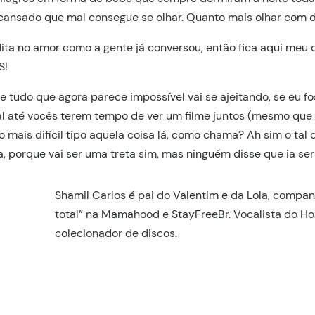
 cansado que mal consegue se olhar. Quanto mais olhar com d
ita no amor como a gente já conversou, então fica aqui meu
S!
 tudo que agora parece impossível vai se ajeitando, se eu f
sal até vocês terem tempo de ver um filme juntos (mesmo qu
o mais difícil tipo aquela coisa lá, como chama? Ah sim o tal
a, porque vai ser uma treta sim, mas ninguém disse que ia ser 
Shamil Carlos é pai do Valentim e da Lola, companh
total” na
Mamahood
e
StayFreeBr
. Vocalista do Ho
colecionador de discos.