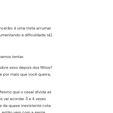
incerão: é uma treta arrumar
umentando a dificuldade tá).
vamos tentar.
bre sexo depois dos filhos?
e por mais que você queira,
esmo que o casal divida as
e vai acordar 3 a 4 vezes
e da quase inexistente cota
, então vem com a gente