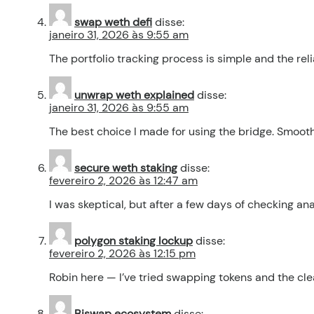
swap weth defi
disse:
janeiro 31, 2026 às 9:55 am
The portfolio tracking process is simple and the rel
unwrap weth explained
disse:
janeiro 31, 2026 às 9:55 am
The best choice I made for using the bridge. Smooth
secure weth staking
disse:
fevereiro 2, 2026 às 12:47 am
I was skeptical, but after a few days of checking an
polygon staking lockup
disse:
fevereiro 2, 2026 às 12:15 pm
Robin here — I’ve tried swapping tokens and the c
Biswap ecosystem
disse: