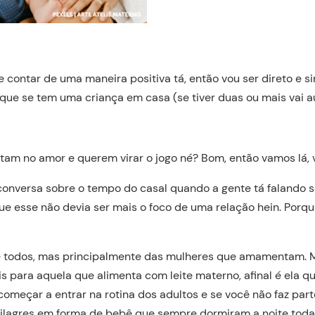
 contar de uma maneira positiva tá, então vou ser direto e s
ue se tem uma criança em casa (se tiver duas ou mais vai a
am no amor e querem virar o jogo né? Bom, então vamos lá, 
nversa sobre o tempo do casal quando a gente tá falando so
ue esse não devia ser mais o foco de uma relação hein. Porqu
 todos, mas principalmente das mulheres que amamentam. M
s para aquela que alimenta com leite materno, afinal é ela qu
omeçar a entrar na rotina dos adultos e se você não faz part
lagres em forma de bebê que sempre dormiram a noite toda