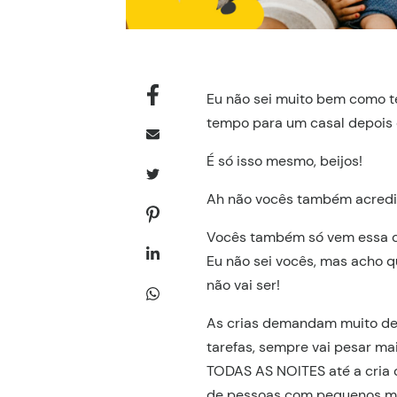
Eu não sei muito bem como te
tempo para um casal depois q
É só isso mesmo, beijos!
Ah não vocês também acredit
Vocês também só vem essa co
Eu não sei vocês, mas acho q
não vai ser!
As crias demandam muito de
tarefas, sempre vai pesar mai
TODAS AS NOITES até a cria c
de pessoas com pequenos mi