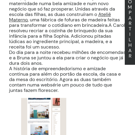
O
maternidade numa bela amizade e num novo
M
negócio que só faz prosperar. Unidas através da
P
escola das filhas, as duas construíram o
Ateliê
A
Materno
, uma fábrica de fofuras de madeira feitas
R
para transformar o cotidiano em brincadeira.A Carol
T
resolveu recriar a cozinha de brinquedo da sua
I
infância para a filha Sophia. Adicionou pitadas
L
lúdicas ao ingrediente principal, a madeira, e a
H
receita foi um sucesso.
A
Do dia para a noite recebeu milhões de encomendas
R
e a Bruna se juntou a ela para criar o negócio que já
dura dois anos.
A história de empreendedorismo e amizade
continua para além do portão da escola, da casa e
da mesa do escritório. Agora as duas também
contam numa websérie um pouco de tudo que
juntas fazem florescer.