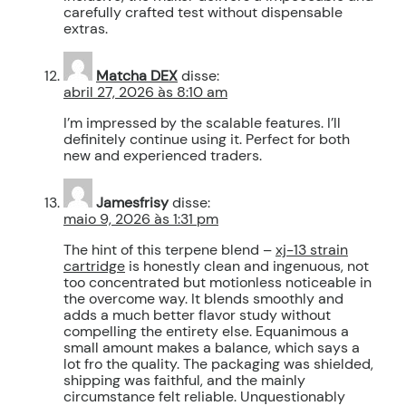
carefully crafted test without dispensable
extras.
Matcha DEX
disse:
abril 27, 2026 às 8:10 am
I’m impressed by the scalable features. I’ll
definitely continue using it. Perfect for both
new and experienced traders.
Jamesfrisy
disse:
maio 9, 2026 às 1:31 pm
The hint of this terpene blend –
xj-13 strain
cartridge
is honestly clean and ingenuous, not
too concentrated but motionless noticeable in
the overcome way. It blends smoothly and
adds a much better flavor study without
compelling the entirety else. Equanimous a
small amount makes a balance, which says a
lot fro the quality. The packaging was shielded,
shipping was faithful, and the mainly
circumstance felt reliable. Unquestionably