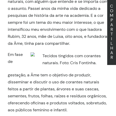
naturais, com alguém que entende e se importa com
C
o assunto. Passei anos da minha vida dedicado a
O
pesquisas de história da arte na academia. E a cor
M
P
sempre foi um tema do meu maior interesse, o que
A
intensificou meu envolvimento com o que Isadora
R
T
Rubim, 32 anos, mãe de Luisa, oito anos, e fundadora
I
da Âme, tinha para compartilhar.
L
H
A
Em fase
R
de
gestação, a Âme tem o objetivo de produzir,
disseminar e discutir o uso de corantes naturais
feitos a partir de plantas, árvores e suas cascas,
sementes, frutos, folhas, raízes e resíduos orgânicos,
oferecendo oficinas e produtos voltados, sobretudo,
aos públicos feminino e infantil.