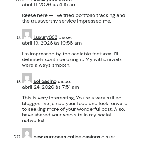
abril 11, 2026 às 4:15 am
Reese here — I’ve tried portfolio tracking and
the trustworthy service impressed me.
Luxury333
disse:
abril 19, 2026 às 10:58 am
I’m impressed by the scalable features. I’ll
definitely continue using it. My withdrawals
were always smooth.
sol casino
disse:
abril 24, 2026 às 7:51 am
This is very interesting, You’re a very skilled
blogger. I’ve joined your feed and look forward
to seeking more of your wonderful post. Also, I
have shared your web site in my social
networks!
new european online casinos
disse: