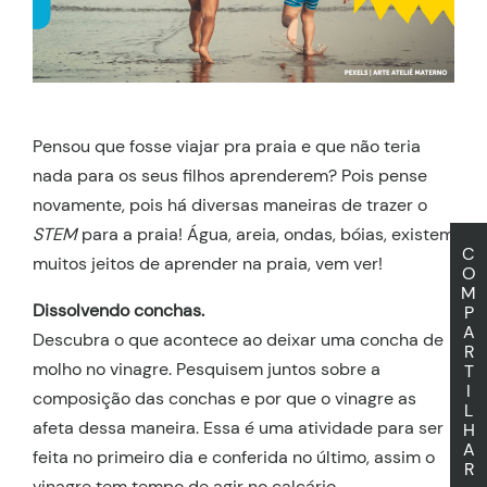
Pensou que fosse viajar pra praia e que não teria
nada para os seus filhos aprenderem? Pois pense
novamente, pois há diversas maneiras de trazer o
STEM
para a praia! Água, areia, ondas, bóias, existem
C
muitos jeitos de aprender na praia, vem ver!
O
M
Dissolvendo conchas.
P
A
Descubra o que acontece ao deixar uma concha de
R
molho no vinagre. Pesquisem juntos sobre a
T
I
composição das conchas e por que o vinagre as
L
afeta dessa maneira. Essa é uma atividade para ser
H
A
feita no primeiro dia e conferida no último, assim o
R
vinagre tem tempo de agir no calcário.