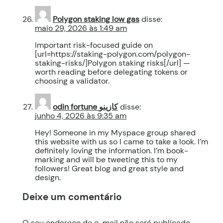
Polygon staking low gas
disse:
maio 29, 2026 às 1:49 am
Important risk-focused guide on
[url=https://staking-polygon.com/polygon-
staking-risks/]Polygon staking risks[/url] —
worth reading before delegating tokens or
choosing a validator.
odin fortune كازينو
disse:
junho 4, 2026 às 9:35 am
Hey! Someone in my Myspace group shared
this website with us so I came to take a look. I’m
definitely loving the information. I’m book-
marking and will be tweeting this to my
followers! Great blog and great style and
design.
Deixe um comentário
O seu endereço de e-mail não será publicado.